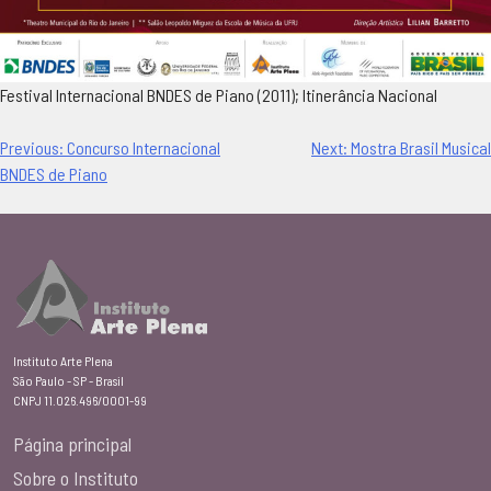
Festival Internacional BNDES de Piano (2011); Itinerância Nacional
Navegação
Previous:
Concurso Internacional
Next:
Mostra Brasil Musical
BNDES de Piano
de
Post
Instituto Arte Plena
São Paulo - SP - Brasil
CNPJ 11.026.496/0001-99
Página principal
Sobre o Instituto