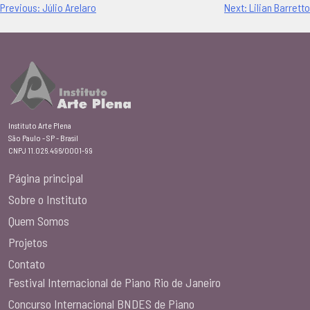
Navegação
Previous:
Júlio Arelaro
Next:
Lilian Barretto
de
Post
Instituto Arte Plena
São Paulo - SP - Brasil
CNPJ 11.026.496/0001-99
Página principal
Sobre o Instituto
Quem Somos
Projetos
Contato
Festival Internacional de Piano Rio de Janeiro
Concurso Internacional BNDES de Piano